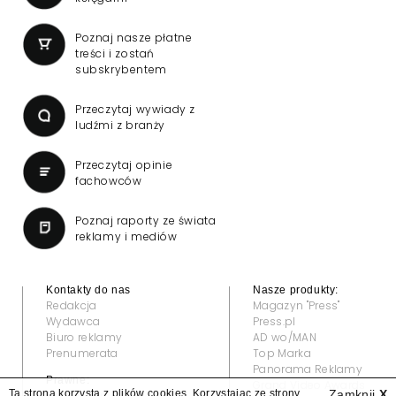
Poznaj nasze płatne
treści i zostań
subskrybentem
Przeczytaj wywiady z
ludźmi z branży
Przeczytaj opinie
fachowców
Poznaj raporty ze świata
reklamy i mediów
Kontakty do nas
Nasze produkty:
Redakcja
Magazyn "Press"
Wydawca
Press.pl
Biuro reklamy
AD wo/MAN
Prenumerata
Top Marka
Panorama Reklamy
Prawne:
Grand Video Awards
Ta strona korzysta z plików cookies. Korzystając ze strony
Zamknij
X
Regulamin