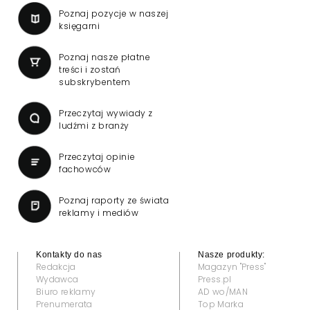
Poznaj pozycje w naszej
księgarni
Poznaj nasze płatne
treści i zostań
subskrybentem
Przeczytaj wywiady z
ludźmi z branży
Przeczytaj opinie
fachowców
Poznaj raporty ze świata
reklamy i mediów
Kontakty do nas
Nasze produkty:
Redakcja
Magazyn "Press"
Wydawca
Press.pl
Biuro reklamy
AD wo/MAN
Prenumerata
Top Marka