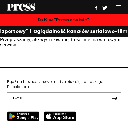
Dziś w "Presserwisie":
d Sportowy"
|
Oglądalność kanałów serialowo-fil
Przepraszamy, ale wyszukiwanej treści nie ma w naszym
serwisie.
Bądź na bieżaco z newsami i zapisz się na naszego
Presslettera