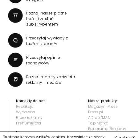
Poznaj nasze płatne
treści i zostań
subskrybentem
Przeczytaj wywiady z
ludźmi z branży
Przeczytaj opinie
fachowców
Poznaj raporty ze świata
reklamy i mediów
Kontakty do nas
Nasze produkty:
Redakcja
Magazyn "Press"
Wydawca
Press.pl
Biuro reklamy
AD wo/MAN
Prenumerata
Top Marka
Panorama Reklamy
Prawne:
Grand Video Awards
Ta strona korzysta z plików cookies. Korzystając ze strony
Zamknij
X
Regulamin