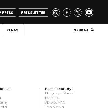
P PRESS
PRESSLETTER
O NAS
SZUKAJ
do nas
Nasze produkty:
Magazyn "Press"
a
Press.pl
klamy
AD wo/MAN
rata
Top Marka