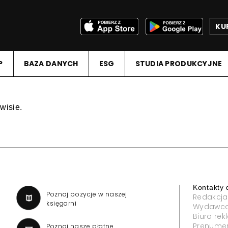
KU
P
BAZA DANYCH
ESG
STUDIA PRODUKCYJNE
wisie.
Kontakty 
a
Poznaj pozycje w naszej
Redakcja
księgarni
Wydawc
Biuro re
Prenume
Poznaj nasze płatne