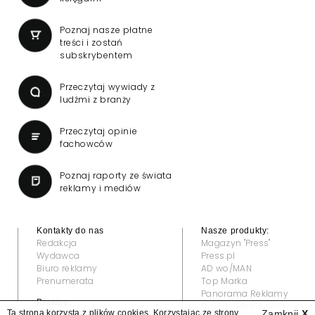
Poznaj nasze płatne
treści i zostań
subskrybentem
Przeczytaj wywiady z
ludźmi z branży
Przeczytaj opinie
fachowców
Poznaj raporty ze świata
reklamy i mediów
Kontakty do nas
Nasze produkty:
Redakcja
Magazyn "Press"
Wydawca
Press.pl
Biuro reklamy
AD wo/MAN
Prenumerata
Top Marka
Panorama Reklamy
Prawne:
Grand Video Awards
Ta strona korzysta z plików cookies. Korzystając ze strony
Zamknij
X
Regulamin