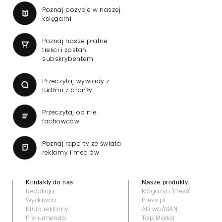
Poznaj pozycje w naszej
księgarni
Poznaj nasze płatne
treści i zostań
subskrybentem
Przeczytaj wywiady z
ludźmi z branży
Przeczytaj opinie
fachowców
Poznaj raporty ze świata
reklamy i mediów
Kontakty do nas
Nasze produkty:
Redakcja
Magazyn "Press"
Wydawca
Press.pl
Biuro reklamy
AD wo/MAN
Prenumerata
Top Marka