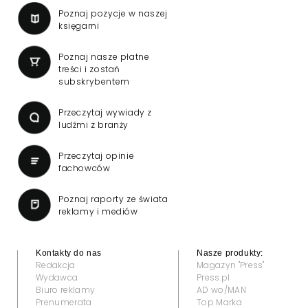
Poznaj pozycje w naszej
księgarni
Poznaj nasze płatne
treści i zostań
subskrybentem
Przeczytaj wywiady z
ludźmi z branży
Przeczytaj opinie
fachowców
Poznaj raporty ze świata
reklamy i mediów
Kontakty do nas
Nasze produkty:
Redakcja
Magazyn "Press"
Wydawca
Press.pl
Biuro reklamy
AD wo/MAN
Prenumerata
Top Marka