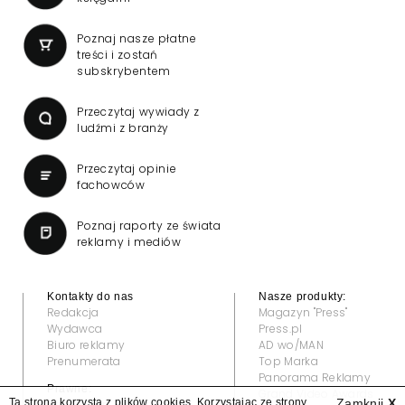
Poznaj nasze płatne
treści i zostań
subskrybentem
Przeczytaj wywiady z
ludźmi z branży
Przeczytaj opinie
fachowców
Poznaj raporty ze świata
reklamy i mediów
Kontakty do nas
Nasze produkty:
Redakcja
Magazyn "Press"
Wydawca
Press.pl
Biuro reklamy
AD wo/MAN
Prenumerata
Top Marka
Panorama Reklamy
Prawne:
Grand Video Awards
Ta strona korzysta z plików cookies. Korzystając ze strony
Zamknij
X
Regulamin