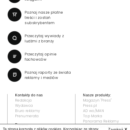
Poznaj nasze płatne
treści i zostań
subskrybentem
Przeczytaj wywiady z
ludźmi z branży
Przeczytaj opinie
fachowców
Poznaj raporty ze świata
reklamy i mediów
Kontakty do nas
Nasze produkty:
Redakcja
Magazyn "Press"
Wydawca
Press.pl
Biuro reklamy
AD wo/MAN
Prenumerata
Top Marka
Panorama Reklamy
Prawne:
Grand Video Awards
Ta strona korzysta z plików cookies. Korzystając ze strony
Zamknij
X
Regulamin