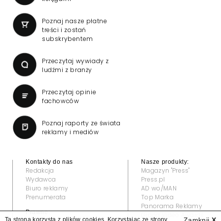
Poznaj nasze płatne
treści i zostań
subskrybentem
Przeczytaj wywiady z
ludźmi z branży
Przeczytaj opinie
fachowców
Poznaj raporty ze świata
reklamy i mediów
Kontakty do nas
Nasze produkty:
Redakcja
Magazyn "Press"
Wydawca
Press.pl
Biuro reklamy
AD wo/MAN
Prenumerata
Top Marka
Panorama Reklamy
Prawne:
Grand Video Awards
Ta strona korzysta z plików cookies. Korzystając ze strony
Zamknij
X
Regulamin