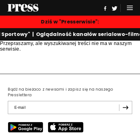
Dziś w "Presserwisie":
d Sportowy"
|
Oglądalność kanałów serialowo-fil
Przepraszamy, ale wyszukiwanej treści nie ma w naszym
serwisie.
Bądź na bieżaco z newsami i zapisz się na naszego
Presslettera