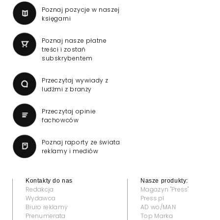
Poznaj pozycje w naszej
księgarni
Poznaj nasze płatne
treści i zostań
subskrybentem
Przeczytaj wywiady z
ludźmi z branży
Przeczytaj opinie
fachowców
Poznaj raporty ze świata
reklamy i mediów
Kontakty do nas
Nasze produkty:
Redakcja
Magazyn "Press"
Wydawca
Press.pl
Biuro reklamy
AD wo/MAN
Prenumerata
Top Marka