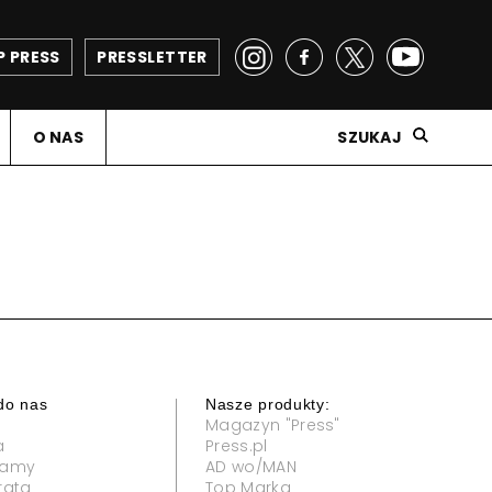
P PRESS
PRESSLETTER
O NAS
SZUKAJ
do nas
Nasze produkty:
Magazyn "Press"
a
Press.pl
klamy
AD wo/MAN
rata
Top Marka