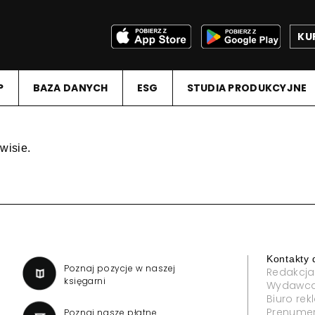
KU
P
BAZA DANYCH
ESG
STUDIA PRODUKCYJNE
wisie.
Kontakty 
a
Poznaj pozycje w naszej
Redakcja
księgarni
Wydawc
Biuro re
Prenume
Poznaj nasze płatne