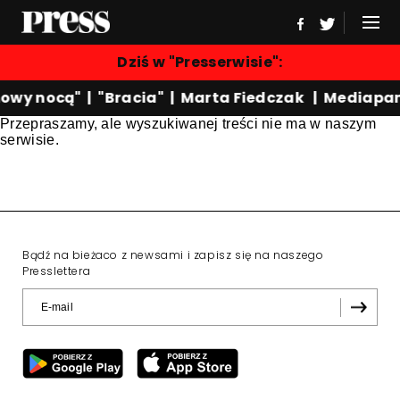
Dziś w "Presserwisie":
owy nocą"
|
"Bracia"
|
Marta Fiedczak
|
Mediapan
Przepraszamy, ale wyszukiwanej treści nie ma w naszym
serwisie.
Bądź na bieżaco z newsami i zapisz się na naszego
Presslettera