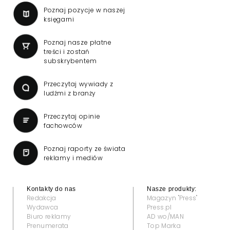
Poznaj pozycje w naszej
księgarni
Poznaj nasze płatne
treści i zostań
subskrybentem
Przeczytaj wywiady z
ludźmi z branży
Przeczytaj opinie
fachowców
Poznaj raporty ze świata
reklamy i mediów
Kontakty do nas
Nasze produkty:
Redakcja
Magazyn "Press"
Wydawca
Press.pl
Biuro reklamy
AD wo/MAN
Prenumerata
Top Marka