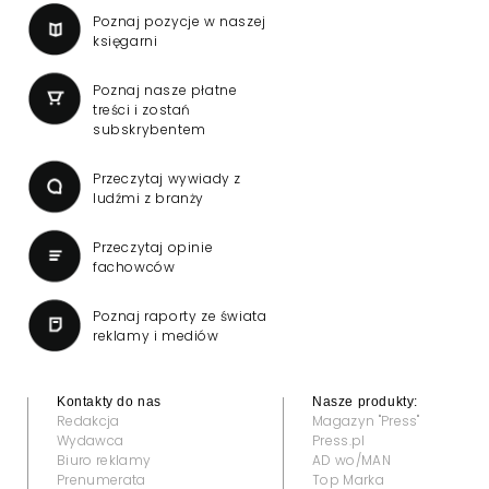
Poznaj pozycje w naszej
księgarni
Poznaj nasze płatne
treści i zostań
subskrybentem
Przeczytaj wywiady z
ludźmi z branży
Przeczytaj opinie
fachowców
Poznaj raporty ze świata
reklamy i mediów
Kontakty do nas
Nasze produkty:
Redakcja
Magazyn "Press"
Wydawca
Press.pl
Biuro reklamy
AD wo/MAN
Prenumerata
Top Marka