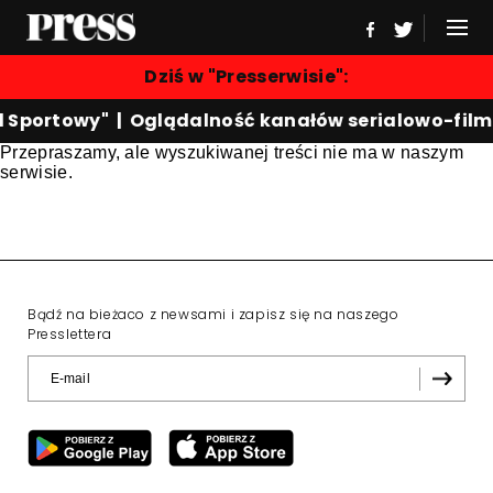
Dziś w "Presserwisie":
d Sportowy"
|
Oglądalność kanałów serialowo-fil
Przepraszamy, ale wyszukiwanej treści nie ma w naszym
serwisie.
Bądź na bieżaco z newsami i zapisz się na naszego
Presslettera