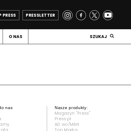
P PRESS
PRESSLETTER
O NAS
SZUKAJ
do nas
Nasze produkty:
Magazyn "Press"
a
Press.pl
klamy
AD wo/MAN
rata
Top Marka