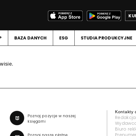
KU
P
BAZA DANYCH
ESG
STUDIA PRODUKCYJNE
wisie.
Kontakty 
a
Poznaj pozycje w naszej
Redakcja
księgarni
Wydawc
Biuro re
Prenume
Poznaj nasze płatne