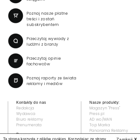
Poznaj nasze płatne
treści i zostań
subskrybentem
Przeczytaj wywiady z
ludźmi z branży
Przeczytaj opinie
fachowców
Poznaj raporty ze świata
reklamy i mediów
Kontakty do nas
Nasze produkty:
Redakcja
Magazyn "Press"
Wydawca
Press.pl
Biuro reklamy
AD wo/MAN
Prenumerata
Top Marka
Panorama Reklamy
Prawne:
Grand Video Awards
Ta strona korzysta z plików cookies. Korzystając ze strony
Zamknij
X
Regulamin