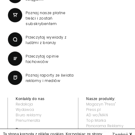
Poznaj nasze płatne
treści i zostań
subskrybentem
Przeczytaj wywiady z
ludźmi z branży
Przeczytaj opinie
fachowców
Poznaj raporty ze świata
reklamy i mediów
Kontakty do nas
Nasze produkty:
Redakcja
Magazyn "Press"
Wydawca
Press.pl
Biuro reklamy
AD wo/MAN
Prenumerata
Top Marka
Panorama Reklamy
Prawne:
Grand Video Awards
Ta strona korzysta z plików cookies. Korzystając ze strony
Zamknij
X
Regulamin