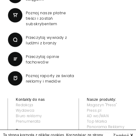
Poznaj nasze płatne
treści i zostań
subskrybentem
Przeczytaj wywiady z
ludźmi z branży
Przeczytaj opinie
fachowców
Poznaj raporty ze świata
reklamy i mediów
Kontakty do nas
Nasze produkty:
Redakcja
Magazyn "Press"
Wydawca
Press.pl
Biuro reklamy
AD wo/MAN
Prenumerata
Top Marka
Panorama Reklamy
Prawne:
Grand Video Awards
Ta strona korzysta z plików cookies. Korzystając ze strony
Zamknij
X
Regulamin