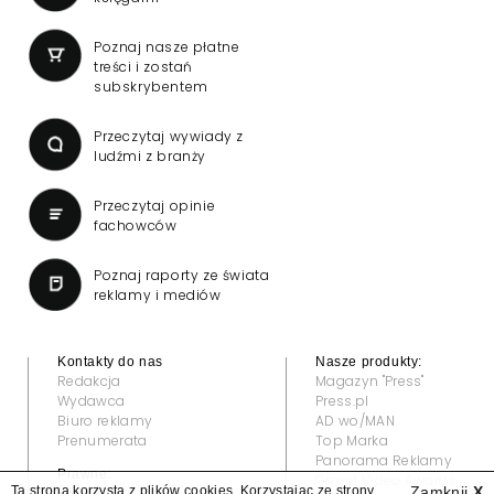
Poznaj nasze płatne
treści i zostań
subskrybentem
Przeczytaj wywiady z
ludźmi z branży
Przeczytaj opinie
fachowców
Poznaj raporty ze świata
reklamy i mediów
Kontakty do nas
Nasze produkty:
Redakcja
Magazyn "Press"
Wydawca
Press.pl
Biuro reklamy
AD wo/MAN
Prenumerata
Top Marka
Panorama Reklamy
Prawne:
Grand Video Awards
Ta strona korzysta z plików cookies. Korzystając ze strony
Zamknij
X
Regulamin