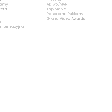
klamy
AD wo/MAN
rata
Top Marka
Panorama Reklamy
Grand Video Awards
in
 informacyjna