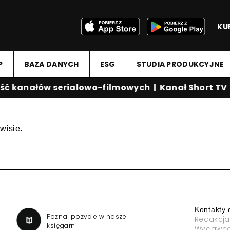
KU
P
BAZA DANYCH
ESG
STUDIA PRODUKCYJNE
ć kanałów serialowo-filmowych
|
Kanał Short TV
wisie.
Kontakty 
a
Poznaj pozycje w naszej
Redakcja
księgarni
Wydawc