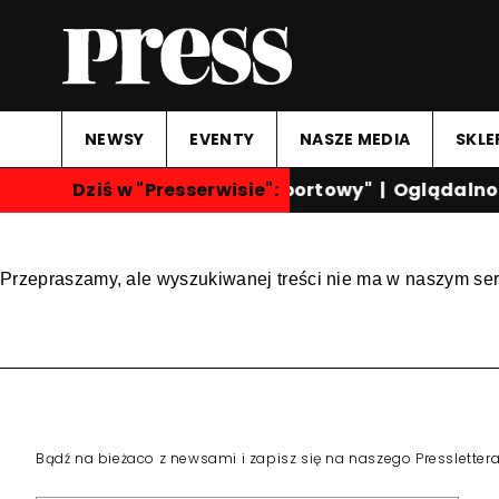
NEWSY
EVENTY
NASZE MEDIA
SKLE
Dziś w "Presserwisie":
"Przegląd Sportowy"
|
Oglądalnoś
Przepraszamy, ale wyszukiwanej treści nie ma w naszym ser
Bądź na bieżaco z newsami i zapisz się na naszego Pressletter