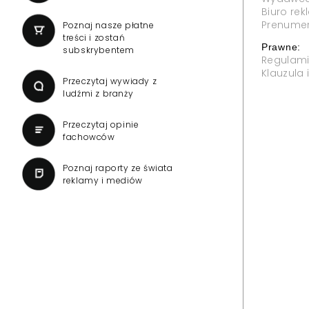
Biuro re
Prenume
Poznaj nasze płatne
treści i zostań
Prawne:
subskrybentem
Regulam
Klauzula
Przeczytaj wywiady z
ludźmi z branży
Przeczytaj opinie
fachowców
Poznaj raporty ze świata
reklamy i mediów