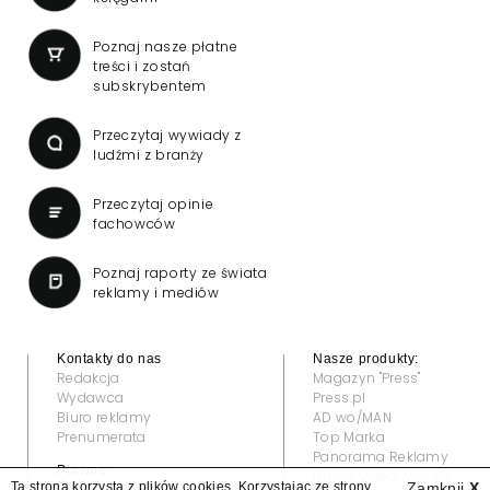
Poznaj nasze płatne
treści i zostań
subskrybentem
Przeczytaj wywiady z
ludźmi z branży
Przeczytaj opinie
fachowców
Poznaj raporty ze świata
reklamy i mediów
Kontakty do nas
Nasze produkty:
Redakcja
Magazyn "Press"
Wydawca
Press.pl
Biuro reklamy
AD wo/MAN
Prenumerata
Top Marka
Panorama Reklamy
Prawne:
Grand Video Awards
Ta strona korzysta z plików cookies. Korzystając ze strony
Zamknij
X
Regulamin