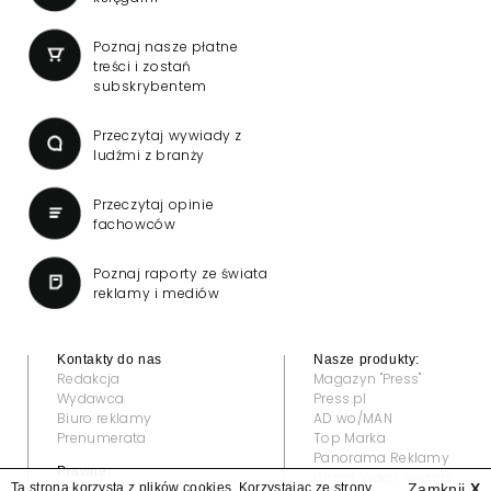
Poznaj nasze płatne
treści i zostań
subskrybentem
Przeczytaj wywiady z
ludźmi z branży
Przeczytaj opinie
fachowców
Poznaj raporty ze świata
reklamy i mediów
Kontakty do nas
Nasze produkty:
Redakcja
Magazyn "Press"
Wydawca
Press.pl
Biuro reklamy
AD wo/MAN
Prenumerata
Top Marka
Panorama Reklamy
Prawne:
Grand Video Awards
Ta strona korzysta z plików cookies. Korzystając ze strony
Zamknij
X
Regulamin