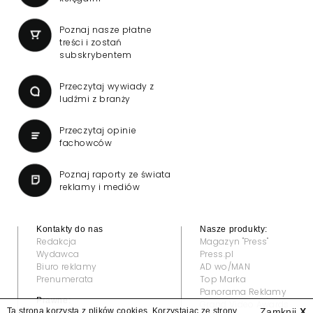
Poznaj nasze płatne
treści i zostań
subskrybentem
Przeczytaj wywiady z
ludźmi z branży
Przeczytaj opinie
fachowców
Poznaj raporty ze świata
reklamy i mediów
Kontakty do nas
Nasze produkty:
Redakcja
Magazyn "Press"
Wydawca
Press.pl
Biuro reklamy
AD wo/MAN
Prenumerata
Top Marka
Panorama Reklamy
Prawne:
Grand Video Awards
Ta strona korzysta z plików cookies. Korzystając ze strony
Zamknij
X
Regulamin