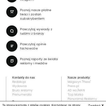
Poznaj nasze płatne
treści i zostań
subskrybentem
Przeczytaj wywiady z
ludźmi z branży
Przeczytaj opinie
fachowców
Poznaj raporty ze świata
reklamy i mediów
Kontakty do nas
Nasze produkty:
Redakcja
Magazyn "Press"
Wydawca
Press.pl
Biuro reklamy
AD wo/MAN
Prenumerata
Top Marka
Panorama Reklamy
Prawne:
Grand Video Awards
Ta strona korzysta z plików cookies. Korzystając ze strony
Zamknij
X
Regulamin