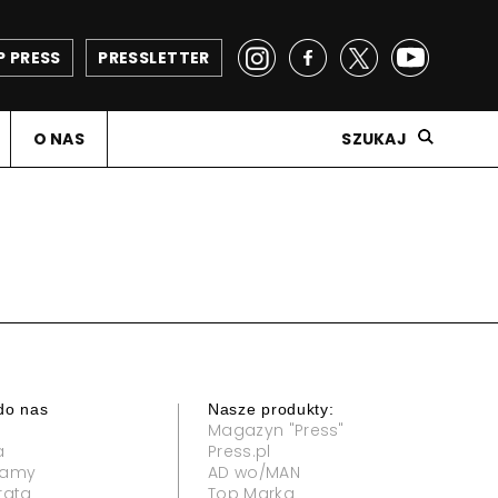
P PRESS
PRESSLETTER
O NAS
SZUKAJ
do nas
Nasze produkty:
Magazyn "Press"
a
Press.pl
klamy
AD wo/MAN
rata
Top Marka