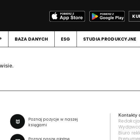
KU
P
BAZA DANYCH
ESG
STUDIA PRODUKCYJNE
wisie.
Kontakty 
a
Poznaj pozycje w naszej
Redakcja
księgarni
Wydawc
Biuro re
Prenume
Poznaj nasze płatne