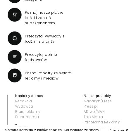
Poznaj nasze płatne
treści i zostań
subskrybentem
Przeczytaj wywiady z
ludźmi z branży
Przeczytaj opinie
fachowców
Poznaj raporty ze świata
reklamy i mediów
Kontakty do nas
Nasze produkty:
Redakcja
Magazyn "Press"
Wydawca
Press.pl
Biuro reklamy
AD wo/MAN
Prenumerata
Top Marka
Panorama Reklamy
Prawne:
Grand Video Awards
Ta strona korzysta z plików cookies. Korzystając ze strony
Zamknij
X
Regulamin