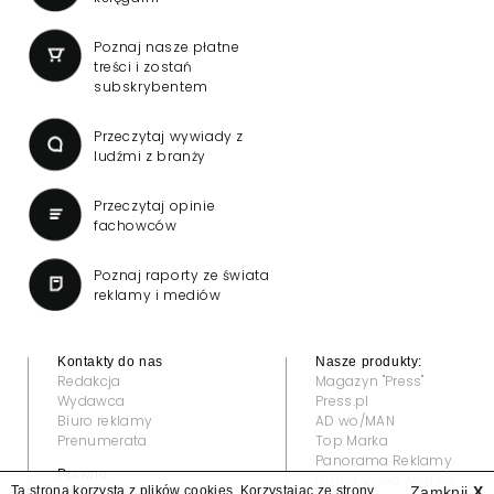
Poznaj nasze płatne
treści i zostań
subskrybentem
Przeczytaj wywiady z
ludźmi z branży
Przeczytaj opinie
fachowców
Poznaj raporty ze świata
reklamy i mediów
Kontakty do nas
Nasze produkty:
Redakcja
Magazyn "Press"
Wydawca
Press.pl
Biuro reklamy
AD wo/MAN
Prenumerata
Top Marka
Panorama Reklamy
Prawne:
Grand Video Awards
Ta strona korzysta z plików cookies. Korzystając ze strony
Zamknij
X
Regulamin