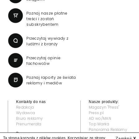
Poznaj nasze płatne
treści i zostań
subskrybentem
Przeczytaj wywiady z
ludźmi z branży
Przeczytaj opinie
fachowców
Poznaj raporty ze świata
reklamy i mediów
Kontakty do nas
Nasze produkty:
Redakcja
Magazyn "Press"
Wydawca
Press.pl
Biuro reklamy
AD wo/MAN
Prenumerata
Top Marka
Panorama Reklamy
Prawne:
Grand Video Awards
Ta strona korzysta z plików cookies. Korzystając ze strony
Zamknij
X
Regulamin