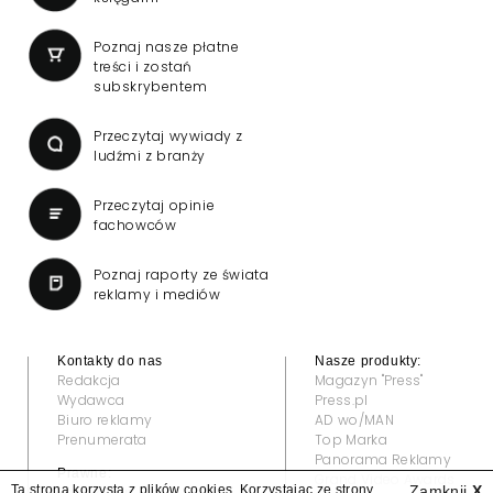
Poznaj nasze płatne
treści i zostań
subskrybentem
Przeczytaj wywiady z
ludźmi z branży
Przeczytaj opinie
fachowców
Poznaj raporty ze świata
reklamy i mediów
Kontakty do nas
Nasze produkty:
Redakcja
Magazyn "Press"
Wydawca
Press.pl
Biuro reklamy
AD wo/MAN
Prenumerata
Top Marka
Panorama Reklamy
Prawne:
Grand Video Awards
Ta strona korzysta z plików cookies. Korzystając ze strony
Zamknij
X
Regulamin