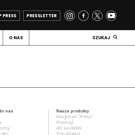
P PRESS
PRESSLETTER
O NAS
SZUKAJ
do nas
Nasze produkty:
Magazyn "Press"
a
Press.pl
klamy
AD wo/MAN
rata
Top Marka