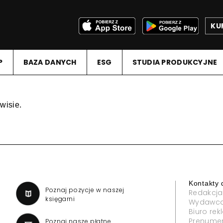
KU
P
BAZA DANYCH
ESG
STUDIA PRODUKCYJNE
wisie.
Kontakty 
a
Poznaj pozycje w naszej
Redakcja
księgarni
Wydawc
Biuro re
Prenume
Poznaj nasze płatne