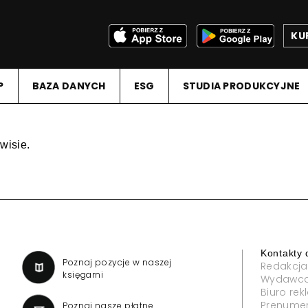
KU
P
BAZA DANYCH
ESG
STUDIA PRODUKCYJNE
wisie.
Kontakty 
a
Poznaj pozycje w naszej
Redakcja
księgarni
Wydawc
Biuro re
Prenume
Poznaj nasze płatne