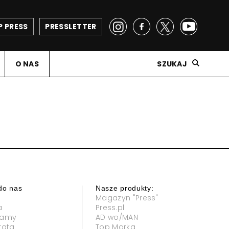
P PRESS
PRESSLETTER
O NAS
SZUKAJ
do nas
Nasze produkty:
Magazyn "Press"
a
Press.pl
klamy
AD wo/MAN
rata
Top Marka