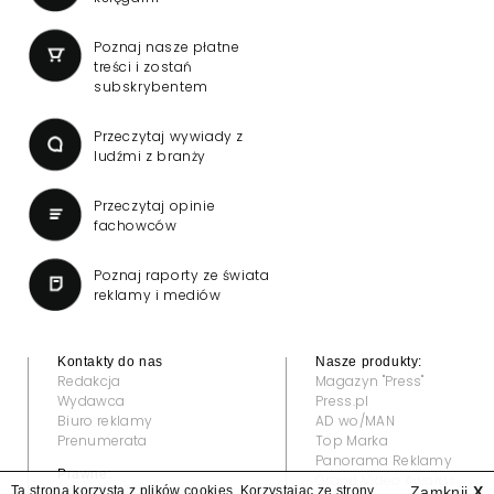
Poznaj nasze płatne
treści i zostań
subskrybentem
Przeczytaj wywiady z
ludźmi z branży
Przeczytaj opinie
fachowców
Poznaj raporty ze świata
reklamy i mediów
Kontakty do nas
Nasze produkty:
Redakcja
Magazyn "Press"
Wydawca
Press.pl
Biuro reklamy
AD wo/MAN
Prenumerata
Top Marka
Panorama Reklamy
Prawne:
Grand Video Awards
Ta strona korzysta z plików cookies. Korzystając ze strony
Zamknij
X
Regulamin