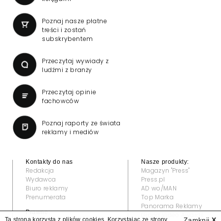
Poznaj nasze płatne
treści i zostań
subskrybentem
Przeczytaj wywiady z
ludźmi z branży
Przeczytaj opinie
fachowców
Poznaj raporty ze świata
reklamy i mediów
Kontakty do nas
Nasze produkty:
Redakcja
Magazyn "Press"
Wydawca
Press.pl
Biuro reklamy
AD wo/MAN
Prenumerata
Top Marka
Panorama Reklamy
Prawne:
Grand Video Awards
Ta strona korzysta z plików cookies. Korzystając ze strony
Zamknij
X
Regulamin