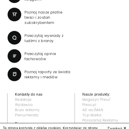
Poznaj nasze płatne
treści i zostań
subskrybentem
Przeczytaj wywiady z
ludźmi z branży
Przeczytaj opinie
fachowców
Poznaj raporty ze świata
reklamy i mediów
Kontakty do nas
Nasze produkty:
Redakcja
Magazyn "Press"
Wydawca
Press.pl
Biuro reklamy
AD wo/MAN
Prenumerata
Top Marka
Panorama Reklamy
Prawne:
Grand Video Awards
Ta strona korzysta z plików cookies. Korzystając ze strony
Zamknij
X
Regulamin