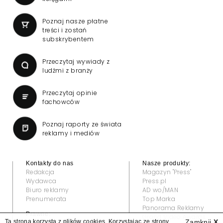
Poznaj nasze płatne
treści i zostań
subskrybentem
Przeczytaj wywiady z
ludźmi z branży
Przeczytaj opinie
fachowców
Poznaj raporty ze świata
reklamy i mediów
Kontakty do nas
Nasze produkty:
Redakcja
Magazyn "Press"
Wydawca
Press.pl
Biuro reklamy
AD wo/MAN
Prenumerata
Top Marka
Panorama Reklamy
Prawne:
Grand Video Awards
Ta strona korzysta z plików cookies. Korzystając ze strony
Zamknij
X
Regulamin