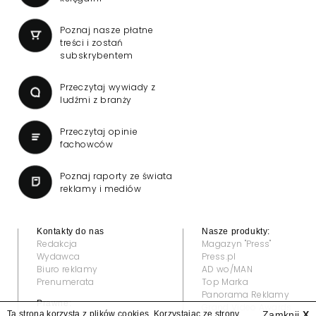
Poznaj nasze płatne
treści i zostań
subskrybentem
Przeczytaj wywiady z
ludźmi z branży
Przeczytaj opinie
fachowców
Poznaj raporty ze świata
reklamy i mediów
Kontakty do nas
Nasze produkty:
Redakcja
Magazyn "Press"
Wydawca
Press.pl
Biuro reklamy
AD wo/MAN
Prenumerata
Top Marka
Panorama Reklamy
Prawne:
Grand Video Awards
Ta strona korzysta z plików cookies. Korzystając ze strony
Zamknij
X
Regulamin