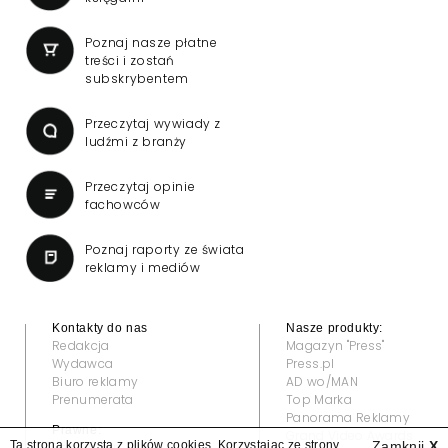
Poznaj nasze płatne
treści i zostań
subskrybentem
Przeczytaj wywiady z
ludźmi z branży
Przeczytaj opinie
fachowców
Poznaj raporty ze świata
reklamy i mediów
Kontakty do nas
Nasze produkty:
Redakcja
Magazyn "Press"
Wydawca
Press.pl
Biuro reklamy
AD wo/MAN
Prenumerata
Top Marka
Panorama Reklamy
Prawne:
Grand Video Awards
Ta strona korzysta z plików cookies. Korzystając ze strony
Zamknij
X
Regulamin