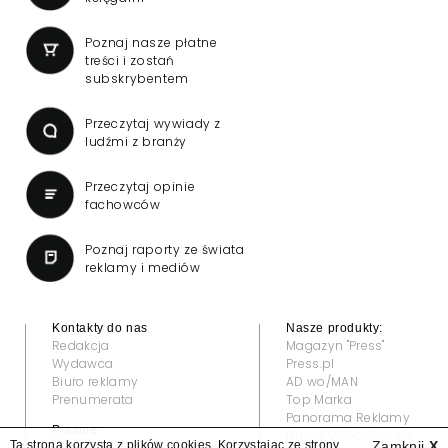
Poznaj nasze płatne
treści i zostań
subskrybentem
Przeczytaj wywiady z
ludźmi z branży
Przeczytaj opinie
fachowców
Poznaj raporty ze świata
reklamy i mediów
Kontakty do nas
Nasze produkty:
Redakcja
Magazyn "Press"
Wydawca
Press.pl
Biuro reklamy
AD wo/MAN
Prenumerata
Top Marka
Panorama Reklamy
Prawne:
Grand Video Awards
Ta strona korzysta z plików cookies. Korzystając ze strony
Zamknij
X
Regulamin