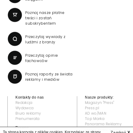
Poznaj nasze płatne
treści i zostań
subskrybentem
Przeczytaj wywiady z
ludźmi z branży
Przeczytaj opinie
fachowców
Poznaj raporty ze świata
reklamy i mediów
Kontakty do nas
Nasze produkty:
Redakcja
Magazyn "Press"
Wydawca
Press.pl
Biuro reklamy
AD wo/MAN
Prenumerata
Top Marka
Panorama Reklamy
Prawne:
Grand Video Awards
Ta strona korzysta z plików cookies. Korzystając ze strony
Zamknij
X
Regulamin