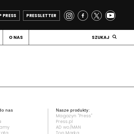
P PRESS
PRESSLETTER
O NAS
SZUKAJ
do nas
Nasze produkty:
Magazyn "Press"
a
Press.pl
klamy
AD wo/MAN
rata
Top Marka