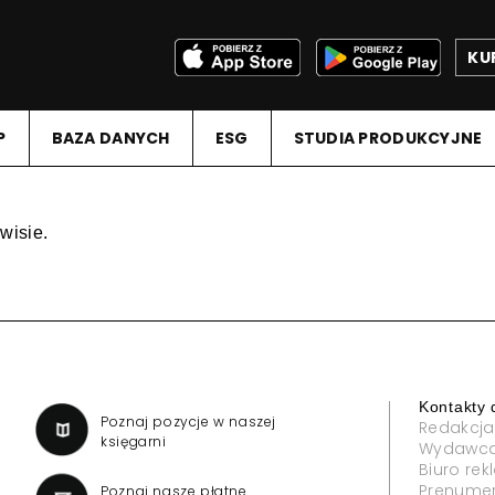
KU
P
BAZA DANYCH
ESG
STUDIA PRODUKCYJNE
wisie.
Kontakty 
a
Poznaj pozycje w naszej
Redakcja
księgarni
Wydawc
Biuro re
Prenume
Poznaj nasze płatne