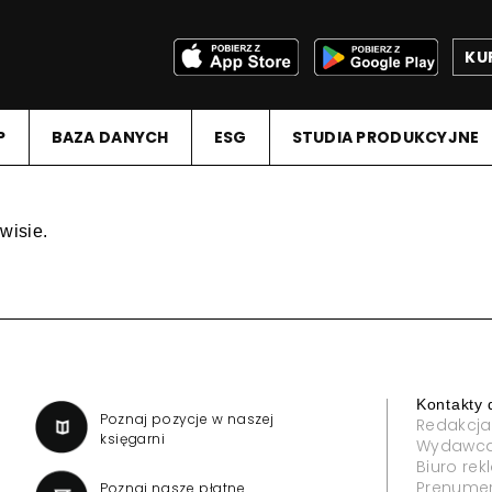
KU
P
BAZA DANYCH
ESG
STUDIA PRODUKCYJNE
wisie.
Kontakty 
a
Poznaj pozycje w naszej
Redakcja
księgarni
Wydawc
Biuro re
Prenume
Poznaj nasze płatne