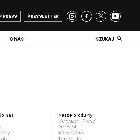
P PRESS
PRESSLETTER
O NAS
SZUKAJ
do nas
Nasze produkty:
Magazyn "Press"
a
Press.pl
klamy
AD wo/MAN
rata
Top Marka