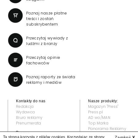
Poznaj nasze płatne
treści i zostań
subskrybentem
Przeczytaj wywiady z
ludźmi z branży
Przeczytaj opinie
fachowców
Poznaj raporty ze świata
reklamy i mediów
Kontakty do nas
Nasze produkty:
Redakcja
Magazyn "Press"
Wydawca
Press.pl
Biuro reklamy
AD wo/MAN
Prenumerata
Top Marka
Panorama Reklamy
Prawne:
Grand Video Awards
Ta strona korzysta z plików cookies. Korzystając ze strony
Zamknij
X
Regulamin