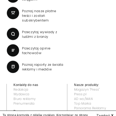
Poznaj nasze płatne
treści i zostań
subskrybentem
Przeczytaj wywiady z
ludźmi z branży
Przeczytaj opinie
fachowców
Poznaj raporty ze świata
reklamy i mediów
Kontakty do nas
Nasze produkty:
Redakcja
Magazyn "Press"
Wydawca
Press.pl
Biuro reklamy
AD wo/MAN
Prenumerata
Top Marka
Panorama Reklamy
Prawne:
Grand Video Awards
Ta strona korzysta z plików cookies. Korzystając ze strony
Zamknij
X
Regulamin