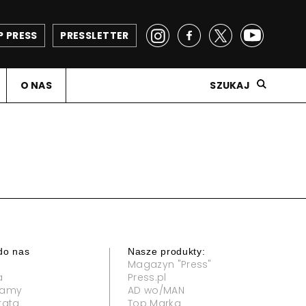
P PRESS
PRESSLETTER
O NAS
SZUKAJ
do nas
Nasze produkty:
Magazyn "Press"
a
Press.pl
klamy
AD wo/MAN
rata
Top Marka