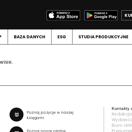
KU
P
BAZA DANYCH
ESG
STUDIA PRODUKCYJNE
wisie.
Kontakty 
a
Poznaj pozycje w naszej
Redakcja
księgarni
Wydawc
Biuro re
Prenume
Poznaj nasze płatne