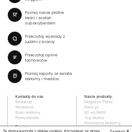
Poznaj nasze płatne
treści i zostań
subskrybentem
Przeczytaj wywiady z
ludźmi z branży
Przeczytaj opinie
fachowców
Poznaj raporty ze świata
reklamy i mediów
Kontakty do nas
Nasze produkty:
Redakcja
Magazyn "Press"
Wydawca
Press.pl
Biuro reklamy
AD wo/MAN
Prenumerata
Top Marka
Panorama Reklamy
Prawne:
Grand Video Awards
Ta strona korzysta z plików cookies. Korzystając ze strony
Zamknij
X
Regulamin