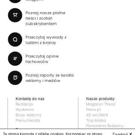
Poznaj nasze płatne
treści i zostań
subskrybentem
Przeczytaj wywiady z
ludźmi z branży
Przeczytaj opinie
fachowców
Poznaj raporty ze świata
reklamy i mediów
Kontakty do nas
Nasze produkty:
Redakcja
Magazyn "Press"
Wydawca
Press.pl
Biuro reklamy
AD wo/MAN
Prenumerata
Top Marka
Panorama Reklamy
Prawne:
Grand Video Awards
Ta strona korzysta z plików cookies. Korzystając ze strony
Zamknij
X
Regulamin