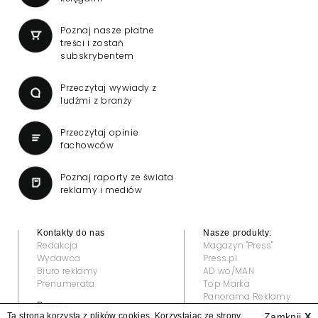
Poznaj nasze płatne
treści i zostań
subskrybentem
Przeczytaj wywiady z
ludźmi z branży
Przeczytaj opinie
fachowców
Poznaj raporty ze świata
reklamy i mediów
Kontakty do nas
Nasze produkty:
Redakcja
Magazyn "Press"
Wydawca
Press.pl
Biuro reklamy
AD wo/MAN
Prenumerata
Top Marka
Panorama Reklamy
Prawne:
Grand Video Awards
Ta strona korzysta z plików cookies. Korzystając ze strony
Zamknij
X
Regulamin