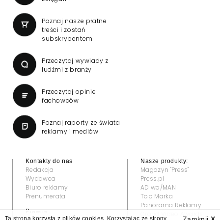
Poznaj nasze płatne
treści i zostań
subskrybentem
Przeczytaj wywiady z
ludźmi z branży
Przeczytaj opinie
fachowców
Poznaj raporty ze świata
reklamy i mediów
Kontakty do nas
Nasze produkty:
Redakcja
Magazyn "Press"
Wydawca
Press.pl
Biuro reklamy
AD wo/MAN
Prenumerata
Top Marka
Panorama Reklamy
Prawne:
Grand Video Awards
Ta strona korzysta z plików cookies. Korzystając ze strony
Zamknij
X
Regulamin