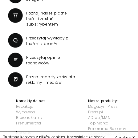
Poznaj nasze płatne
treści i zostań
subskrybentem
Przeczytaj wywiady z
ludźmi z branży
Przeczytaj opinie
fachowców
Poznaj raporty ze świata
reklamy i mediów
Kontakty do nas
Nasze produkty:
Redakcja
Magazyn "Press"
Wydawca
Press.pl
Biuro reklamy
AD wo/MAN
Prenumerata
Top Marka
Panorama Reklamy
Prawne:
Grand Video Awards
Ta strona korzysta z plików cookies. Korzystając ze strony
Zamknij
X
Regulamin