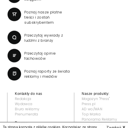
Poznaj nasze płatne
treści i zostań
subskrybentem
Przeczytaj wywiady z
ludźmi z branży
Przeczytaj opinie
fachowców
Poznaj raporty ze świata
reklamy i mediów
Kontakty do nas
Nasze produkty:
Redakcja
Magazyn "Press"
Wydawca
Press.pl
Biuro reklamy
AD wo/MAN
Prenumerata
Top Marka
Panorama Reklamy
Prawne:
Grand Video Awards
Ta strona korzysta z plików cookies. Korzystając ze strony
Zamknij
X
Regulamin